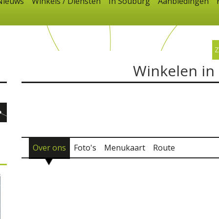
Nieuws
Winkels / Diensten
In Souburg
Aanbiedingen
Winkelen in
Over ons
Foto's
Menukaart
Route